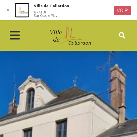
Ville de Gallardon
✕
VOIR
GRATUIT
Aller au
Sur Google Play
contenu
principal