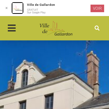
Ville de Gallardon
✕
VOIR
GRATUIT
Aller au
Sur Google Play
contenu
principal