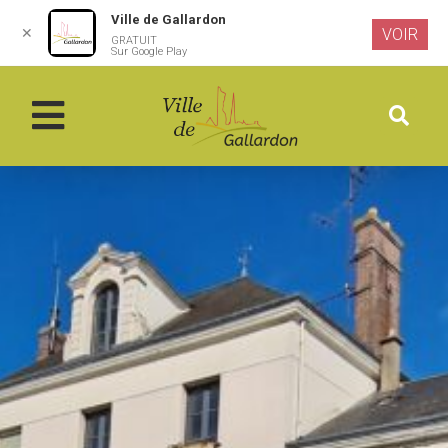
Ville de Gallardon
✕
VOIR
GRATUIT
Aller au
Sur Google Play
contenu
principal