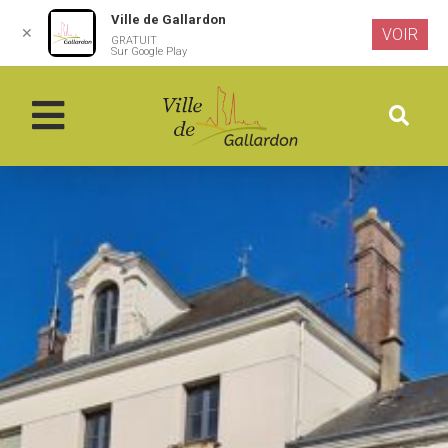
Ville de Gallardon
✕
VOIR
GRATUIT
Aller au
Sur Google Play
contenu
principal