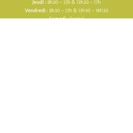
Jeudi
: 8h30 – 12h & 13h30 – 17h
Vendredi
: 8h30 – 12h & 13h30 – 16h30
Samedi
: Fermé
NOUS CONTACTER
Application mobile sur Android