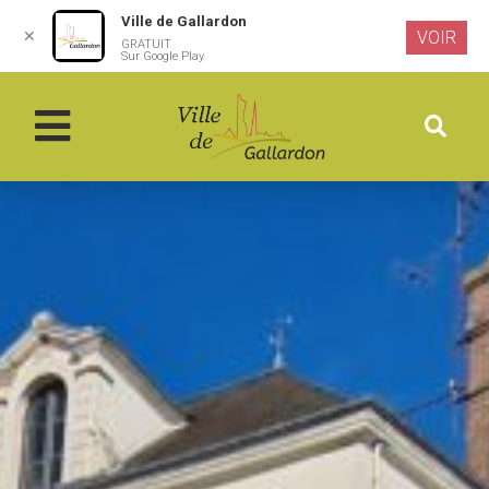
Ville de Gallardon
✕
VOIR
GRATUIT
Aller au
Sur Google Play
contenu
principal