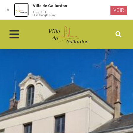
Ville de Gallardon
✕
VOIR
GRATUIT
Aller au
Sur Google Play
contenu
principal