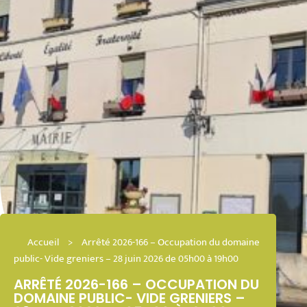
Accueil
>
Arrêté 2026-166 – Occupation du domaine
public- Vide greniers – 28 juin 2026 de 05h00 à 19h00
ARRÊTÉ 2026-166 – OCCUPATION DU
DOMAINE PUBLIC- VIDE GRENIERS –