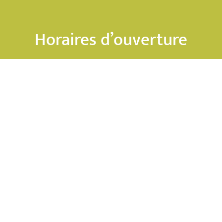
Horaires d’ouverture
Lundi
: 9h30 – 12h & 13h30 – 17h
Mardi
:
8h30 – 12h & 13h30 –19h
(et sur rendez-
vous 19h-19h30)
Mercredi :
8h30 – 12h & 13h30 – 17h
Jeudi
: 8h30 – 12h & 13h30 – 17h
Vendredi
: 8h30 – 12h & 13h30 – 16h30
Samedi
: Fermé
NOUS CONTACTER