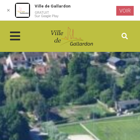
Ville de Gallardon
✕
VOIR
GRATUIT
Aller au
Sur Google Play
contenu
principal