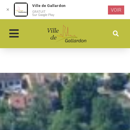
Ville de Gallardon
✕
VOIR
GRATUIT
Aller au
Sur Google Play
contenu
principal