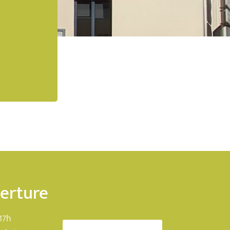
verture
17h