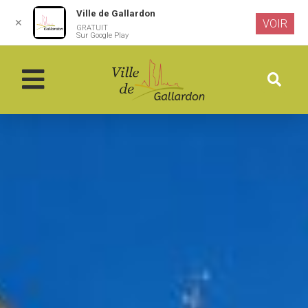
Ville de Gallardon
✕
VOIR
GRATUIT
Aller au
Sur Google Play
contenu
principal