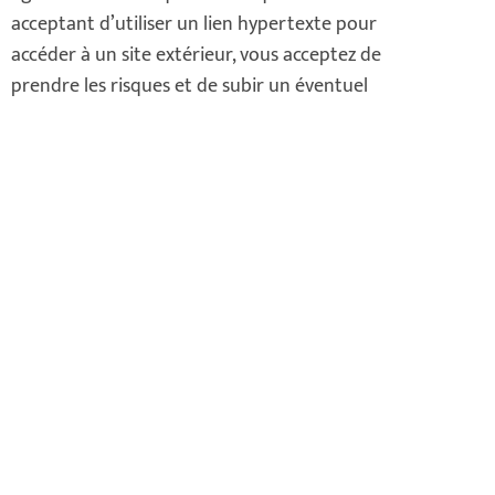
acceptant d’utiliser un lien hypertexte pour
accéder à un site extérieur, vous acceptez de
prendre les risques et de subir un éventuel
préjudice direct ou indirect.
Le site n’est pas responsable des liens
hypertextes susceptibles de pointer sur son
site.