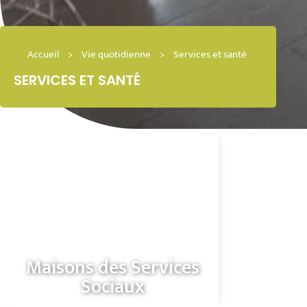
Accueil
>
Vie quotidienne
>
Services et santé
SERVICES ET SANTÉ
Maisons des Services
Sociaux