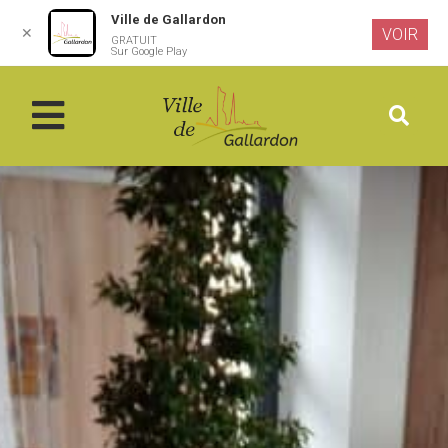
Ville de Gallardon
✕
VOIR
GRATUIT
Aller au
Sur Google Play
contenu
principal