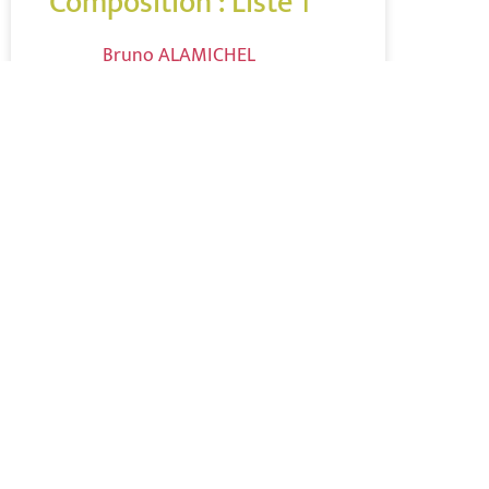
Composition : Liste 1
Bruno ALAMICHEL
Nathalie BROSSAIS
Bernard DELZANGLES
Vanessa GLAVIER
Mathias SONNIC
Composition : Liste 2
Jean-Luc FLEURIOT
Composition : Liste 3