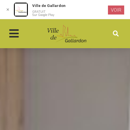
Ville de Gallardon
✕
VOIR
GRATUIT
Aller au
Sur Google Play
contenu
principal