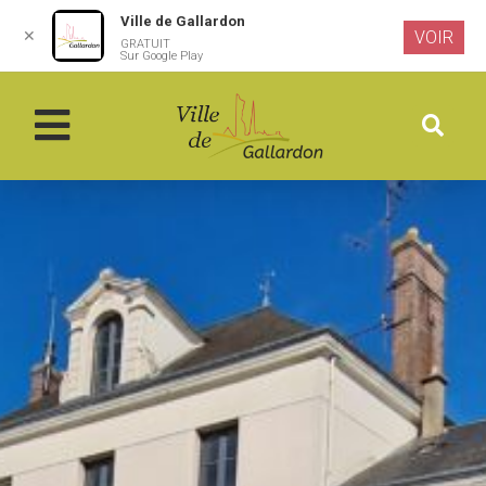
Ville de Gallardon
✕
VOIR
GRATUIT
Aller au
Sur Google Play
contenu
principal