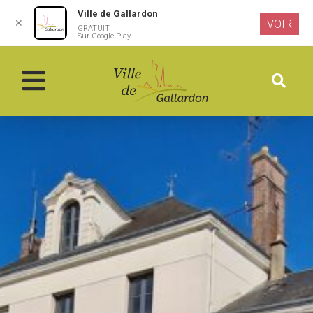
Ville de Gallardon
✕
VOIR
GRATUIT
Aller au
Sur Google Play
contenu
principal