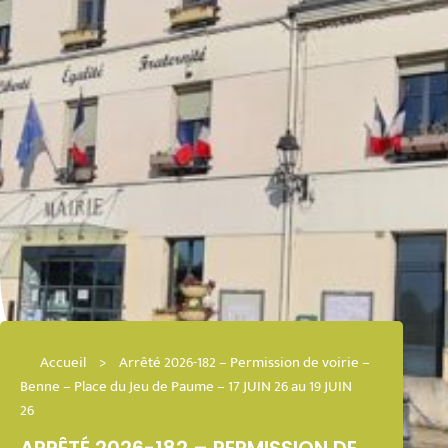
Accueil
>
Arrêté 2026-182 – Permission de voirie –
Benne – Place du Jeu de Paume – 17 JUIN 26 au 19 JUIN
26
ARRÊTÉ 2026-182 – PERMISSION DE