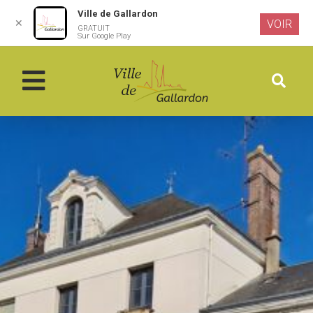
Ville de Gallardon
✕
VOIR
GRATUIT
Aller au
Sur Google Play
contenu
principal