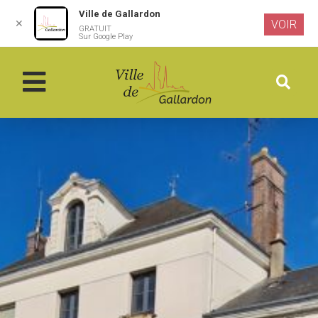
Ville de Gallardon
✕
VOIR
GRATUIT
Aller au
Sur Google Play
contenu
principal