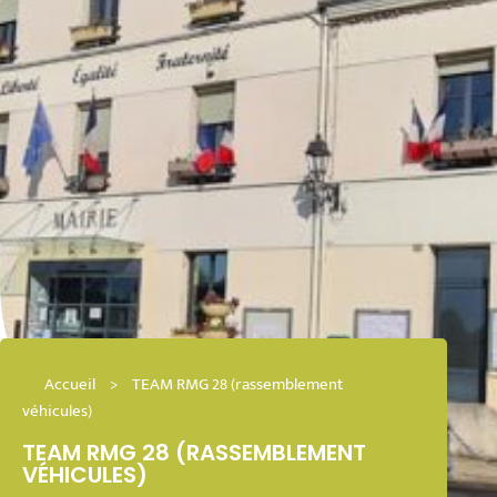
Accueil
>
TEAM RMG 28 (rassemblement
véhicules)
TEAM RMG 28 (RASSEMBLEMENT
VÉHICULES)