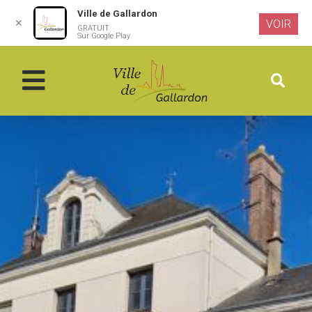
Ville de Gallardon
✕
VOIR
GRATUIT
Aller au
Sur Google Play
contenu
principal