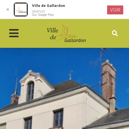
Ville de Gallardon
✕
VOIR
GRATUIT
Aller au
Sur Google Play
contenu
principal