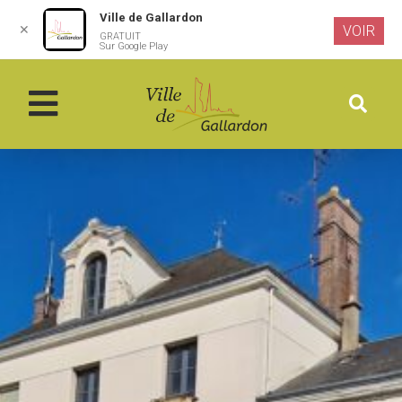
Ville de Gallardon
✕
VOIR
GRATUIT
Aller au
Sur Google Play
contenu
principal