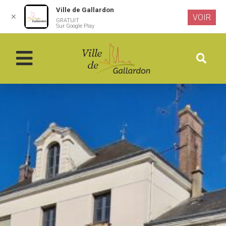
Ville de Gallardon
✕
VOIR
GRATUIT
Aller au
Sur Google Play
contenu
principal