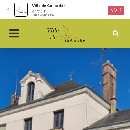
Ville de Gallardon
✕
VOIR
GRATUIT
Aller au
Sur Google Play
contenu
principal