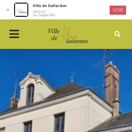
Ville de Gallardon
✕
VOIR
GRATUIT
Aller au
Sur Google Play
contenu
principal