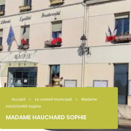
Accueil
>
Le conseil municipal
>
Madame
HAUCHARD Sophie
MADAME HAUCHARD SOPHIE