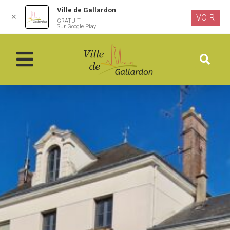
Ville de Gallardon
✕
VOIR
GRATUIT
Aller au
Sur Google Play
contenu
principal