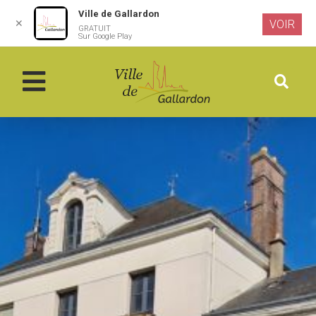
Ville de Gallardon
✕
VOIR
GRATUIT
Aller au
Sur Google Play
contenu
principal