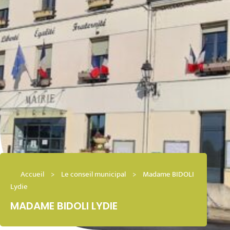
Accueil
>
Le conseil municipal
>
Madame BIDOLI
Lydie
MADAME BIDOLI LYDIE