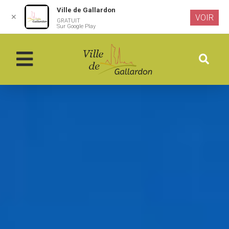
Ville de Gallardon
✕
VOIR
GRATUIT
Aller au
Sur Google Play
contenu
principal