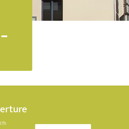
N-
verture
17h