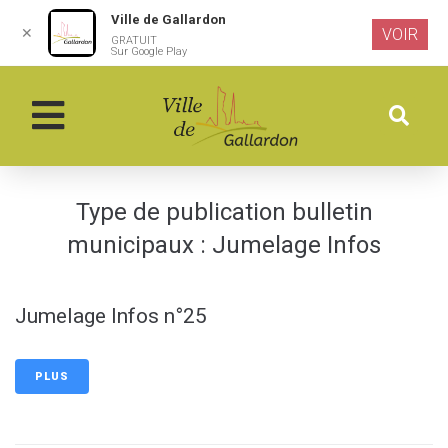
Ville de Gallardon
✕
VOIR
GRATUIT
Aller au
Sur Google Play
contenu
principal
Type de publication bulletin
municipaux :
Jumelage Infos
Jumelage Infos n°25
PLUS