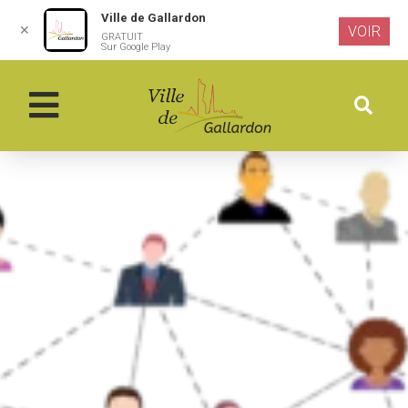
Ville de Gallardon
✕
VOIR
GRATUIT
Aller au
Sur Google Play
contenu
principal