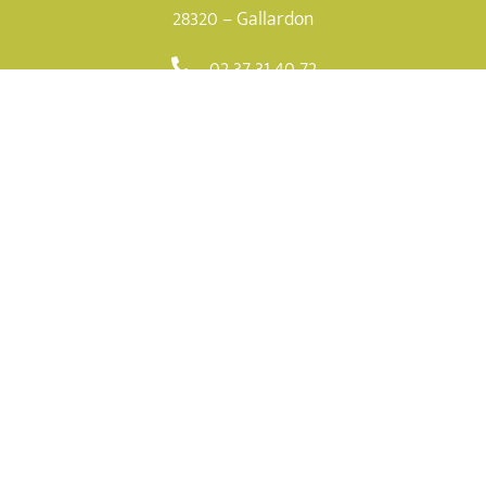
28320 – Gallardon
02 37 31 40 72
Horaires d’ouverture
Lundi
: 9h30 – 12h & 13h30 – 17h
Mardi
:
8h30 – 12h & 13h30 –19h
(et sur rendez-
vous 19h-19h30)
Mercredi :
8h30 – 12h & 13h30 – 17h
Jeudi
: 8h30 – 12h & 13h30 – 17h
Vendredi
: 8h30 – 12h & 13h30 – 16h30
Samedi
: Fermé