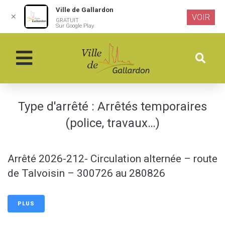
Ville de Gallardon
✕
VOIR
GRATUIT
Aller au
Sur Google Play
contenu
principal
Type d'arrêté :
Arrêtés temporaires
(police, travaux…)
Arrêté 2026-212- Circulation alternée – route
de Talvoisin – 300726 au 280826
PLUS